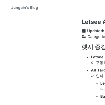
Skip
Skip
Skip
Jungbin's Blog
to
to
to
primary
content
footer
navigation
Letsee 
Updated:
Categorie
렛시 증
Letsee
이 구동
AR Tar
서 인식
Le
타
Ba