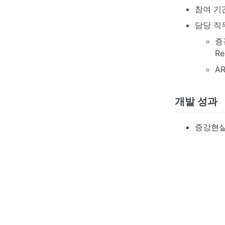
참여 기간
담당 직
증
Re
AR
개발 성과
증강현