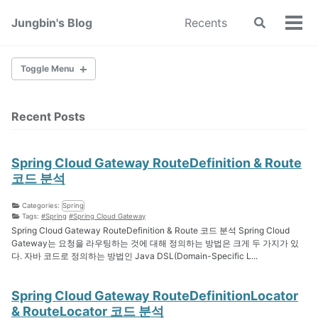
Skip
Skip
Skip
Jungbin's Blog
Recents
Toggle
to
to
to
Tog
search
primary
content
footer
men
navigation
Toggle Menu
Recent Posts
Spring
Play Framework
Linux
Spring Cloud Gateway RouteDefinition & Route
DB
코드 분석
Categories:
Spring
Web
Tags:
#Spring
#Spring Cloud Gateway
Spring Cloud Gateway RouteDefinition & Route 코드 분석 Spring Cloud
Gateway는 요청을 라우팅하는 것에 대해 정의하는 방법은 크게 두 가지가 있
다. 자바 코드로 정의하는 방법인 Java DSL(Domain-Specific L...
iOS
Spring Cloud Gateway RouteDefinitionLocator
& RouteLocator 코드 분석
Java