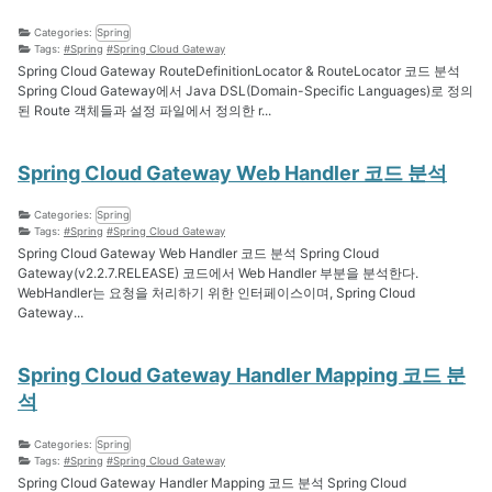
Scala
Categories:
Spring
Docker
Tags:
#Spring
#Spring Cloud Gateway
Elasticsearch
Spring Cloud Gateway RouteDefinitionLocator & RouteLocator 코드 분석
Nginx
Spring Cloud Gateway에서 Java DSL(Domain-Specific Languages)로 정의
된 Route 객체들과 설정 파일에서 정의한 r...
Service
Blog Dev
IDE
Spring Cloud Gateway Web Handler 코드 분석
Git
Etc
Categories:
Spring
Tags:
#Spring
#Spring Cloud Gateway
Spring Cloud Gateway Web Handler 코드 분석 Spring Cloud
Gateway(v2.2.7.RELEASE) 코드에서 Web Handler 부분을 분석한다.
WebHandler는 요청을 처리하기 위한 인터페이스이며, Spring Cloud
Gateway...
Spring Cloud Gateway Handler Mapping 코드 분
석
Categories:
Spring
Tags:
#Spring
#Spring Cloud Gateway
Spring Cloud Gateway Handler Mapping 코드 분석 Spring Cloud