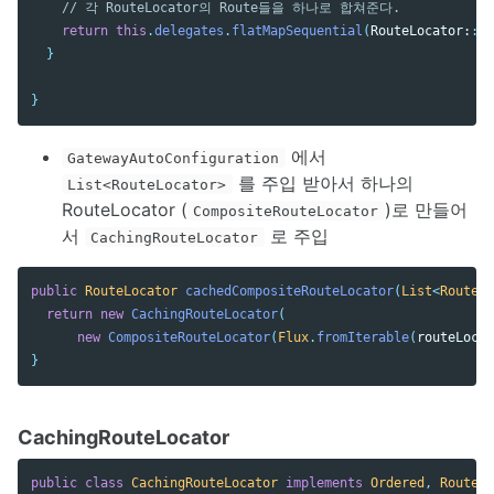
// 각 RouteLocator의 Route들을 하나로 합쳐준다.
return
this
.
delegates
.
flatMapSequential
(
RouteLocator:
:
ge
}
}
에서
GatewayAutoConfiguration
를 주입 받아서 하나의
List<RouteLocator>
RouteLocator (
)로 만들어
CompositeRouteLocator
서
로 주입
CachingRouteLocator
public
RouteLocator
cachedCompositeRouteLocator
(
List
<
RouteLo
return
new
CachingRouteLocator
(
new
CompositeRouteLocator
(
Flux
.
fromIterable
(
routeLocat
}
CachingRouteLocator
public
class
CachingRouteLocator
implements
Ordered
,
RouteLo