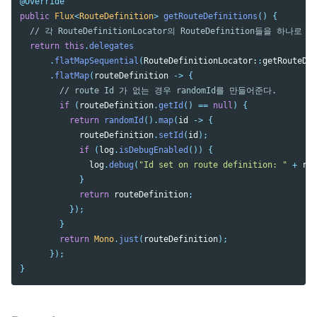
@Override
public
Flux
<
RouteDefinition
>
getRouteDefinitions
()
{
// 각 RouteDefinitionLocator의 RouteDefinition들을 하나로
return
this
.
delegates
.
flatMapSequential
(
RouteDefinitionLocator:
:
getRouteDef
.
flatMap
(
routeDefinition
->
{
// route Id 가 없는 경우 randomId를 만들어준다.
if
(
routeDefinition
.
getId
()
==
null
)
{
return
randomId
().
map
(
id
->
{
routeDefinition
.
setId
(
id
);
if
(
log
.
isDebugEnabled
())
{
log
.
debug
(
"Id set on route definition: "
+
rou
}
return
routeDefinition
;
});
}
return
Mono
.
just
(
routeDefinition
);
});
}