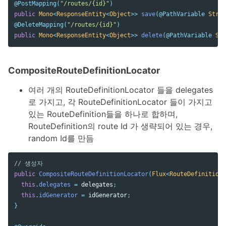
@PostMapping
(
"/routes/{id}"
)
public
Mono
<
ResponseEntity
<
Object
>>
save
(
@PathVariable
Strin
@DeleteMapping
(
"/routes/{id}"
)
public
Mono
<
ResponseEntity
<
Object
>>
delete
(
@PathVariable
Str
CompositeRouteDefinitionLocator
여러 개의 RouteDefinitionLocator 들을 delegates
로 가지고, 각 RouteDefinitionLocator 들이 가지고
있는 RouteDefinition들을 하나로 합하며,
RouteDefinition의 route Id 가 생략되어 있는 경우,
random Id를 만듬
// 생성자
public
CompositeRouteDefinitionLocator
(
Flux
<
RouteDefinitionL
this
.
delegates
=
delegates
;
this
.
idGenerator
=
idGenerator
;
}