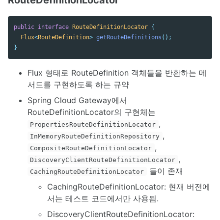
public
interface
RouteDefinitionLocator
{
Flux
<
RouteDefinition
>
getRouteDefinitions
();
}
Flux 형태로 RouteDefinition 객체들을 반환하는 메
서드를 구현하도록 하는 규약
Spring Cloud Gateway에서
RouteDefinitionLocator의 구현체는
,
PropertiesRouteDefinitionLocator
,
InMemoryRouteDefinitionRepository
,
CompositeRouteDefinitionLocator
,
DiscoveryClientRouteDefinitionLocator
들이 존재
CachingRouteDefinitionLocator
CachingRouteDefinitionLocator: 현재 버전에
서는 테스트 코드에서만 사용됨.
DiscoveryClientRouteDefinitionLocator: