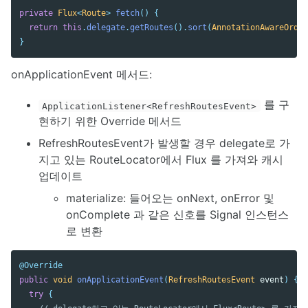
private
Flux
<
Route
>
fetch
()
{
return
this
.
delegate
.
getRoutes
().
sort
(
AnnotationAwareOrder
}
onApplicationEvent 메서드:
를 구
ApplicationListener<RefreshRoutesEvent>
현하기 위한 Override 메서드
RefreshRoutesEvent가 발생할 경우 delegate로 가
지고 있는 RouteLocator에서 Flux
를 가져와 캐시
업데이트
materialize: 들어오는 onNext, onError 및
onComplete 과 같은 신호를 Signal 인스턴스
로 변환
@Override
public
void
onApplicationEvent
(
RefreshRoutesEvent
event
)
{
try
{