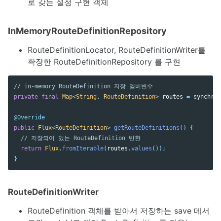
로 갖는 설정 구현 객체
InMemoryRouteDefinitionRepository
RouteDefinitionLocator, RouteDefinitionWriter를
확장한 RouteDefinitionRepository 를 구현
// in-memory RouteDefinition 저장 멤버변수
private
final
Map
<
String
,
RouteDefinition
>
routes
=
synchron
@Override
public
Flux
<
RouteDefinition
>
getRouteDefinitions
()
{
// 저장되어 있는 RouteDefinition 반환
return
Flux
.
fromIterable
(
routes
.
values
());
}
RouteDefinitionWriter
RouteDefinition 객체를 받아서 저장하는 save 메서