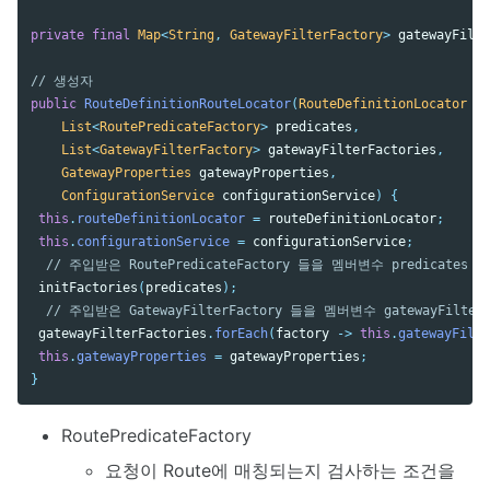
private
final
Map
<
String
,
GatewayFilterFactory
>
gatewayFilte
// 생성자
public
RouteDefinitionRouteLocator
(
RouteDefinitionLocator
ro
List
<
RoutePredicateFactory
>
predicates
,
List
<
GatewayFilterFactory
>
gatewayFilterFactories
,
GatewayProperties
gatewayProperties
,
ConfigurationService
configurationService
)
{
this
.
routeDefinitionLocator
=
routeDefinitionLocator
;
this
.
configurationService
=
configurationService
;
// 주입받은 RoutePredicateFactory 들을 멤버변수 predicates 
initFactories
(
predicates
);
// 주입받은 GatewayFilterFactory 들을 멤버변수 gatewayFilter
gatewayFilterFactories
.
forEach
(
factory
->
this
.
gatewayFilte
this
.
gatewayProperties
=
gatewayProperties
;
}
RoutePredicateFactory
요청이 Route에 매칭되는지 검사하는 조건을