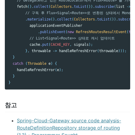
// delegate하고 있는 RouteLocator에서 Flux<Route> 를 가져와
fetch
().
collect
(
Collectors
.
toList
()).
subscribe
(
list
->
F
// 구독 후 Flux<Signal<Route>>로 변환된 상태에서 Mono<Li
.
materialize
().
collect
(
Collectors
.
toList
()).
subscrib
applicationEventPublisher
.
publishEvent
(
new
RefreshRoutesResultEvent
(
thi
// List<Signal<Route>> 상태로 캐시 업데이트
cache
.
put
(
CACHE_KEY
,
signals
);
},
throwable
->
handleRefreshError
(
throwable
)));
}
catch
(
Throwable
e
)
{
handleRefreshError
(
e
);
}
}
참고
Spring-Cloud-Gateway source code analysis-
RouteDefinitionRepository storage of routing