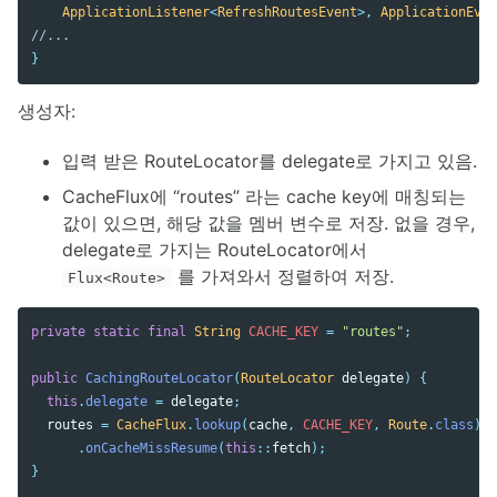
ApplicationListener
<
RefreshRoutesEvent
>,
ApplicationEven
//...
}
생성자:
입력 받은 RouteLocator를 delegate로 가지고 있음.
CacheFlux에 “routes” 라는 cache key에 매칭되는
값이 있으면, 해당 값을 멤버 변수로 저장. 없을 경우,
delegate로 가지는 RouteLocator에서
를 가져와서 정렬하여 저장.
Flux<Route>
private
static
final
String
CACHE_KEY
=
"routes"
;
public
CachingRouteLocator
(
RouteLocator
delegate
)
{
this
.
delegate
=
delegate
;
routes
=
CacheFlux
.
lookup
(
cache
,
CACHE_KEY
,
Route
.
class
)
.
onCacheMissResume
(
this
::
fetch
);
}