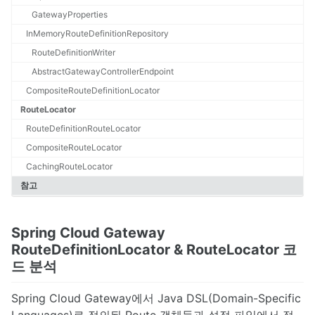
Scala
GatewayProperties
Docker
InMemoryRouteDefinitionRepository
Elasticsearch
RouteDefinitionWriter
Nginx
AbstractGatewayControllerEndpoint
Service
Blog Dev
CompositeRouteDefinitionLocator
IDE
RouteLocator
Git
RouteDefinitionRouteLocator
Etc
CompositeRouteLocator
CachingRouteLocator
참고
Spring Cloud Gateway
RouteDefinitionLocator & RouteLocator 코
드 분석
Spring Cloud Gateway에서 Java DSL(Domain-Specific
Languages)로 정의된 Route 객체들과 설정 파일에서 정