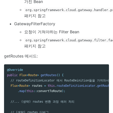
가진 Bean
org.springframework.cloud.gateway.handler.p
패키지 참고
GatewayFilterFactory
요청이 거쳐야하는 Filter Bean
org.springframework.cloud.gateway.filter.fa
패키지 참고
getRoutes 메서드:
@Override
public
Flux
<
Route
>
getRoutes
()
{
// routeDefinitionLocator 에서 RouteDeinition들을 가져와
Flux
<
Route
>
routes
=
this
.
routeDefinitionLocator
.
getRouteD
.
map
(
this
::
convertToRoute
);
//... (생략) routes 변환 과정 에러 처리 
// (생략) routes 디버그