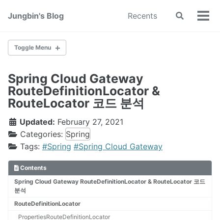
Skip
Skip
Skip
Jungbin's Blog
Recents
Toggle
to
to
to
Tog
search
primary
content
footer
men
navigation
Toggle Menu
Spring Cloud Gateway
Spring
RouteDefinitionLocator &
Play Framework
RouteLocator 코드 분석
Linux
DB
Updated:
February 27, 2021
Categories:
Spring
Tags:
#Spring
#Spring Cloud Gateway
Web
Contents
Spring Cloud Gateway RouteDefinitionLocator & RouteLocator 코드
iOS
분석
RouteDefinitionLocator
PropertiesRouteDefinitionLocator
Java