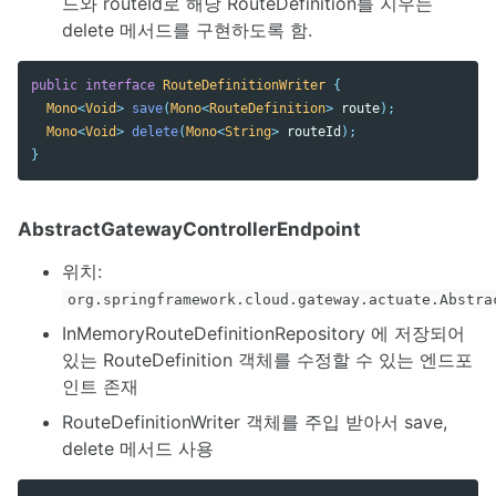
드와 routeId로 해당 RouteDefinition를 지우는
delete 메서드를 구현하도록 함.
public
interface
RouteDefinitionWriter
{
Mono
<
Void
>
save
(
Mono
<
RouteDefinition
>
route
);
Mono
<
Void
>
delete
(
Mono
<
String
>
routeId
);
}
AbstractGatewayControllerEndpoint
위치:
org.springframework.cloud.gateway.actuate.Abstra
InMemoryRouteDefinitionRepository 에 저장되어
있는 RouteDefinition 객체를 수정할 수 있는 엔드포
인트 존재
RouteDefinitionWriter 객체를 주입 받아서 save,
delete 메서드 사용