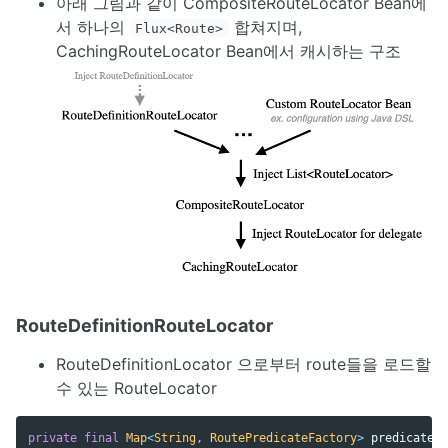
아래 그림과 같이 CompositeRouteLocator Bean에
서 하나의
합쳐지며,
Flux<Route>
CachingRouteLocator Bean에서 캐시하는 구조
RouteDefinitionRouteLocator
RouteDefinitionLocator 으로부터 route들을 로드할
수 있는 RouteLocator
private
final
Map
<
String
,
RoutePredicateFactory
>
predicates