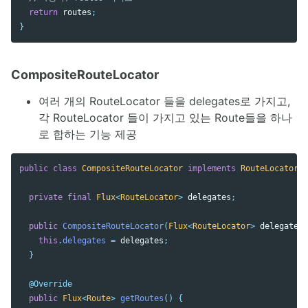
return
routes
;
}
CompositeRouteLocator
여러 개의 RouteLocator 들을 delegates로 가지고,
각 RouteLocator 들이 가지고 있는 Route들을 하나
로 합하는 기능 제공
public
class
CompositeRouteLocator
implements
RouteLocator
{
private
final
Flux
<
RouteLocator
>
delegates
;
public
CompositeRouteLocator
(
Flux
<
RouteLocator
>
delegates
)
this
.
delegates
=
delegates
;
}
@Override
public
Flux
<
Route
>
getRoutes
()
{