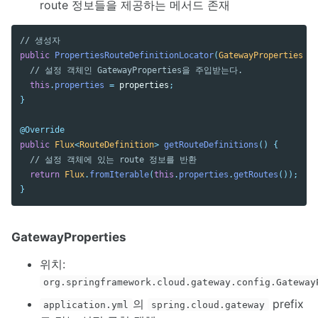
route 정보들을 제공하는 메서드 존재
// 생성자
public
PropertiesRouteDefinitionLocator
(
GatewayProperties
pr
// 설정 객체인 GatewayProperties을 주입받는다.
this
.
properties
=
properties
;
}
@Override
public
Flux
<
RouteDefinition
>
getRouteDefinitions
()
{
// 설정 객체에 있는 route 정보를 반환
return
Flux
.
fromIterable
(
this
.
properties
.
getRoutes
());
}
GatewayProperties
위치:
org.springframework.cloud.gateway.config.Gateway
의
prefix
application.yml
spring.cloud.gateway