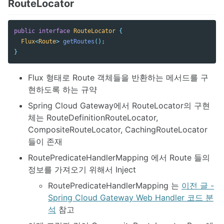
RouteLocator
public
interface
RouteLocator
{
Flux
<
Route
>
getRoutes
();
}
Flux 형태로 Route 객체들을 반환하는 메서드를 구
현하도록 하는 규약
Spring Cloud Gateway에서 RouteLocator의 구현
체는 RouteDefinitionRouteLocator,
CompositeRouteLocator, CachingRouteLocator
들이 존재
RoutePredicateHandlerMapping 에서 Route 들의
정보를 가져오기 위해서 Inject
RoutePredicateHandlerMapping 는
이전 글 -
Spring Cloud Gateway Web Handler 코드 분
석
참고