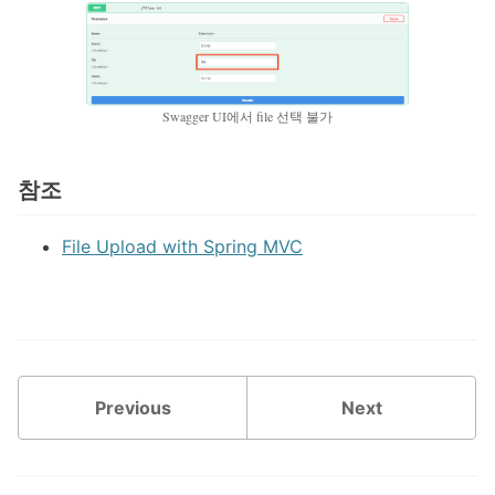
Swagger UI에서 file 선택 불가
참조
File Upload with Spring MVC
Previous
Next