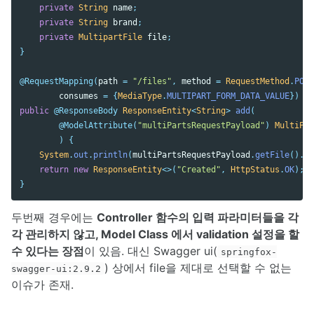
private
String
name
;
private
String
brand
;
private
MultipartFile
file
;
}
@RequestMapping
(
path
=
"/files"
,
method
=
RequestMethod
.
POST
consumes
=
{
MediaType
.
MULTIPART_FORM_DATA_VALUE
})
public
@ResponseBody
ResponseEntity
<
String
>
add
(
@ModelAttribute
(
"multiPartsRequestPayload"
)
MultiPar
)
{
System
.
out
.
println
(
multiPartsRequestPayload
.
getFile
().
ge
return
new
ResponseEntity
<>(
"Created"
,
HttpStatus
.
OK
);
}
두번째 경우에는
Controller 함수의 입력 파라미터들을 각
각 관리하지 않고, Model Class 에서 validation 설정을 할
수 있다는 장점
이 있음. 대신 Swagger ui(
springfox-
) 상에서 file을 제대로 선택할 수 없는
swagger-ui:2.9.2
이슈가 존재.