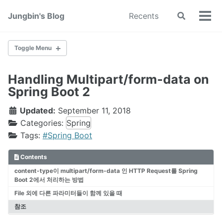
Skip
Skip
Skip
Jungbin's Blog
Recents
Toggle
to
to
to
Tog
search
primary
content
footer
men
navigation
Toggle Menu
Handling Multipart/form-data on
Spring
Spring Boot 2
Play Framework
Linux
Updated:
September 11, 2018
DB
Categories:
Spring
Tags:
#Spring Boot
Web
Contents
content-type이 multipart/form-data 인 HTTP Request를 Spring
Boot 2에서 처리하는 방법
iOS
File 외에 다른 파라미터들이 함께 있을 때
참조
Java