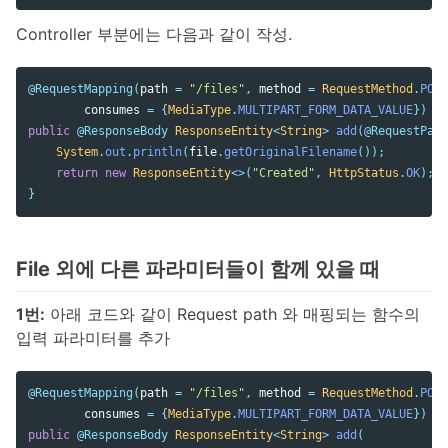
Controller 부분에는 다음과 같이 작성.
@RequestMapping
(
path
=
"/files"
,
method
=
RequestMethod
.
POST
consumes
=
{
MediaType
.
MULTIPART_FORM_DATA_VALUE
})
public
@ResponseBody
ResponseEntity
<
String
>
add
(
@RequestPara
System
.
out
.
println
(
file
.
getOriginalFilename
());
return
new
ResponseEntity
<>(
"Created"
,
HttpStatus
.
OK
);
}
File 외에 다른 파라미터들이 함께 있을 때
1번:
아래 코드와 같이 Request path 와 매핑되는 함수의
입력 파라미터를 추가
@RequestMapping
(
path
=
"/files"
,
method
=
RequestMethod
.
POST
consumes
=
{
MediaType
.
MULTIPART_FORM_DATA_VALUE
})
public
@ResponseBody
ResponseEntity
<
String
>
add
(