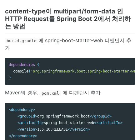
Scala
content-type이 multipart/form-data 인
Docker
HTTP Request를 Spring Boot 2에서 처리하
Elasticsearch
는 방법
Nginx
Service
Blog Dev
에 spring-boot-starter-web 디펜던시 추
build.gradle
IDE
가
Git
Etc
dependencies
{
compile
(
'org.springframework.boot:spring-boot-starter-web'
}
Maven의 경우,
에 디펜던시 추가
pom.xml
<dependency>
<groupId>
org.springframework.boot
</groupId>
<artifactId>
spring-boot-starter-web
</artifactId>
<version>
1.5.10.RELEASE
</version>
</dependency>