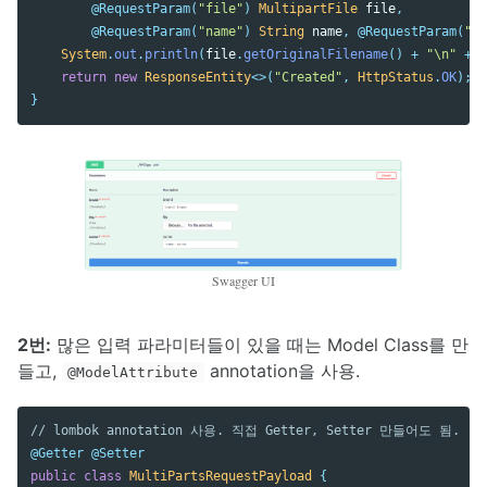
@RequestParam
(
"file"
)
MultipartFile
file
,
@RequestParam
(
"name"
)
String
name
,
@RequestParam
(
"br
System
.
out
.
println
(
file
.
getOriginalFilename
()
+
"\n"
+
n
return
new
ResponseEntity
<>(
"Created"
,
HttpStatus
.
OK
);
}
Swagger UI
2번:
많은 입력 파라미터들이 있을 때는 Model Class를 만
들고,
annotation을 사용.
@ModelAttribute
// lombok annotation 사용. 직접 Getter, Setter 만들어도 됨.
@Getter
@Setter
public
class
MultiPartsRequestPayload
{