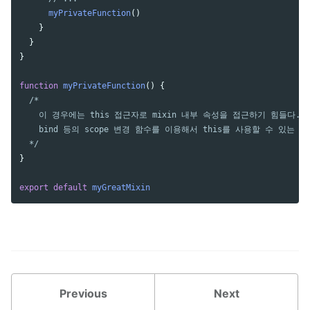
myPrivateFunction
()
}
}
}
function
myPrivateFunction
()
{
/* 

    이 경우에는 this 접근자로 mixin 내부 속성을 접근하기 힘들다.

    bind 등의 scope 변경 함수를 이용해서 this를 사용할 수 있
  */
}
export
default
myGreatMixin
Previous
Next