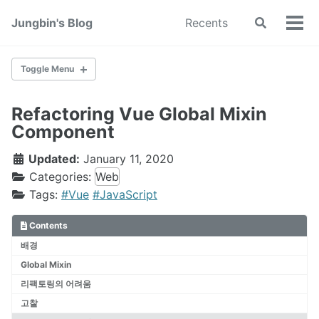
Skip
Skip
Skip
Jungbin's Blog
Recents
Toggle
to
to
to
Tog
search
primary
content
footer
men
navigation
Toggle Menu
Refactoring Vue Global Mixin
Spring
Component
Play Framework
Linux
Updated:
January 11, 2020
DB
Categories:
Web
Tags:
#Vue
#JavaScript
Web
Contents
배경
Global Mixin
iOS
리팩토링의 어려움
고찰
Java