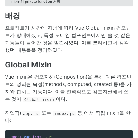
mixin의 private function 처리
Scala
Docker
배경
Elasticsearch
Nginx
프로젝트가 시간에 지남에 따라 Vue Global mixin 컴포넌
Service
트가 방대해졌고, 특정 도메인 컴포넌트에서만 쓸 것 같은
Blog Dev
기능들이 들어간 것을 발견하였다. 이를 분리하면서 생각
IDE
했던 내용들을 정리하였다.
Git
Etc
Global Mixin
Vue mixin은 컴포지션(Composition)을 통해 다른 컴포넌
트의 정의된 속성(methods, computed, created 등)을 가
져와 합치는 기능이다. 이를 전역적으로 컴포지션해서 쓰
는 것이
이다.
Global mixin
진입점(
또는
등)에서 직접 mixin을 한
app.js
index.js
다:
import
Vue
from
'
vue
'
;