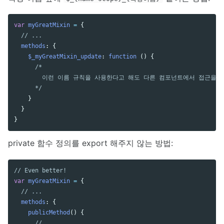
var
myGreatMixin
=
{
// ...
methods
:
{
$_myGreatMixin_update
:
function 
()
{
/*

        이런 이름 규칙을 사용한다고 해도 다른 컴포넌트에서 접근을 
      */
}
}
}
private 함수 정의를 export 해주지 않는 방법:
// Even better!
var
myGreatMixin
=
{
// ...
methods
:
{
publicMethod
()
{
// ...